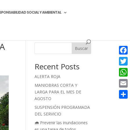
SPONSABILIDAD SOCIAL Y AMBIENTAL
A
Buscar
Face
Recent Posts
Twitt
ALERTA ROJA
What
MANIOBRAS CORTA Y
LARGA PARA EL MES DE
Email
AGOSTO
Compa
SUSPENSIÓN PROGRAMADA
DEL SERVICIO
🌧️ Prevenir las inundaciones
es una tarea de todos.