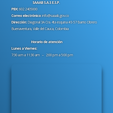
SAAAB S.A.S E.S.P.
PBX:
602 2405000
Correo electrónico:
info@saaab.gov.co
Dirección:
Diagonal 3A Cra. 4ta esquina #3-57 Barrio Obrero
Buenaventura, Valle del Cauca, Colombia
Horario de atención
Lunes a Viernes:
7:30 a.m a 11:30 am – 2:00 p.m a 5:00 p.m