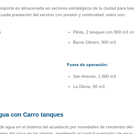
ansporta es almacenada en sectores estratégicos de la ciudad para luego 
cuada prestación del servicio con presión y continuidad, estos son:
u
Pilota, 2 tanques con 900 m3 c/
Barrio Obrero, 900 m3
Fuera de operación:
San Antonio, 1.000 m3
La Gloria, 60 m3
agua con Carro tanques
de agua en el sistema del acueducto por novedades de crecientes del r
miento del agua en las plantas, impidiendo el normal suministro de agua