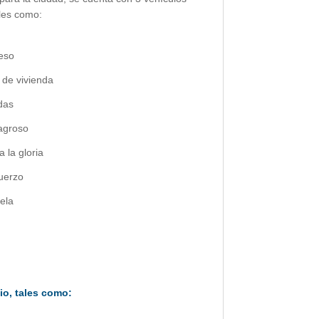
ales como:
eso
 de vivienda
das
lagroso
 la gloria
fuerzo
ela
io, tales como: