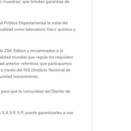
 de muestras, que brindan garantías de
d Pública Departamental la visita del
calidad como laboratorio físico químico y
s 23th Edition y encaminados a la
lidad mundial que regula los requisitos
dad anterior referimos que participamos
 través del INS (Instituto Nacional de
omunidad bonaverense.
 para que la comunidad del Distrito de
 S.A.S E.S.P, puede garantizarles a sus