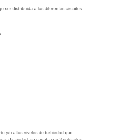
ser distribuida a los diferentes circuitos
u
ío y/o altos niveles de turbiedad que
 para la ciudad, se cuenta con 3 vehículos