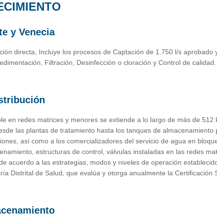
ECIMIENTO
te y Venecia
ación directa, Incluye los procesos de Captación de 1.750 l/s aprobado 
dimentación, Filtración, Desinfección o cloración y Control de calidad.
stribución
ble en redes matrices y menores se extiende a lo largo de más de 512
esde las plantas de tratamiento hasta los tanques de almacenamiento p
ituciones, así como a los comercializadores del servicio de agua en blo
namiento, estructuras de control, válvulas instaladas en las redes ma
 de acuerdo a las estrategias, modos y niveles de operación establecid
aría Distrital de Salud, que evalúa y otorga anualmente la Certificación
acenamiento