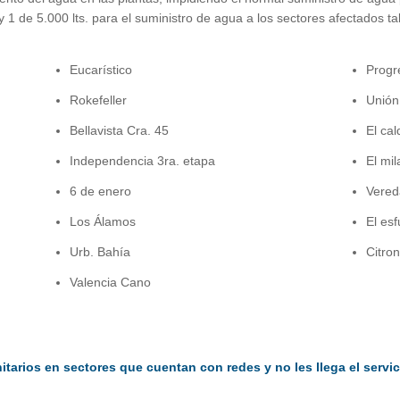
y 1 de 5.000 lts. para el suministro de agua a los sectores afectados t
Eucarístico
Progr
Rokefeller
Unión
Bellavista Cra. 45
El cal
Independencia 3ra. etapa
El mi
6 de enero
Vereda
Los Álamos
El es
Urb. Bahía
Citron
Valencia Cano
rios en sectores que cuentan con redes y no les llega el servic