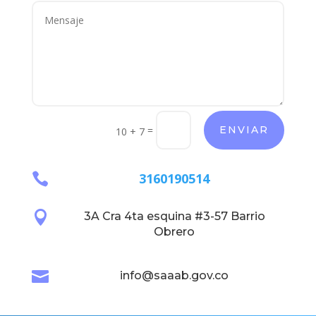
=
ENVIAR
10 + 7

3160190514

3A Cra 4ta esquina #3-57 Barrio
Obrero

info@saaab.gov.co