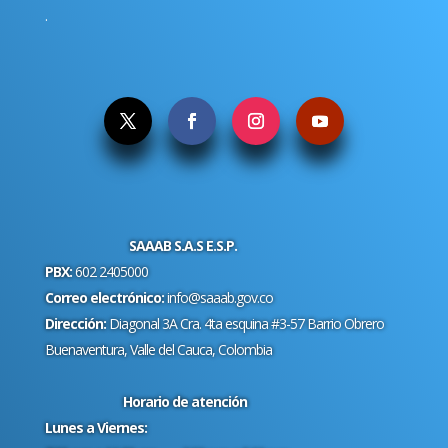
.
SAAAB S.A.S E.S.P.
PBX:
602 2405000
Correo electrónico:
info@saaab.gov.co
Dirección:
Diagonal 3A Cra. 4ta esquina #3-57 Barrio Obrero
Buenaventura, Valle del Cauca, Colombia
Horario de atención
Lunes a Viernes: