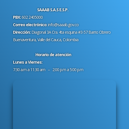
SAAAB S.A.S E.S.P.
PBX:
602 2405000
Correo electrónico:
info@saaab.gov.co
Dirección:
Diagonal 3A Cra. 4ta esquina #3-57 Barrio Obrero
Buenaventura, Valle del Cauca, Colombia
Horario de atención
Lunes a Viernes:
7:30 a.m a 11:30 am – 2:00 p.m a 5:00 p.m