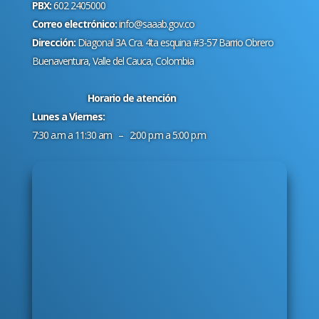
PBX:
602 2405000
Correo electrónico:
info@saaab.gov.co
Dirección:
Diagonal 3A Cra. 4ta esquina #3-57 Barrio Obrero
Buenaventura, Valle del Cauca, Colombia
Horario de atención
Lunes a Viernes:
7:30 a.m a 11:30 am – 2:00 p.m a 5:00 p.m