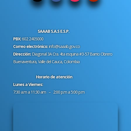
SAAAB S.A.S E.S.P.
PBX:
602 2405000
Correo electrónico:
info@saaab.gov.co
Dirección:
Diagonal 3A Cra. 4ta esquina #3-57 Barrio Obrero
Buenaventura, Valle del Cauca, Colombia
Horario de atención
Lunes a Viernes:
7:30 a.m a 11:30 am – 2:00 p.m a 5:00 p.m