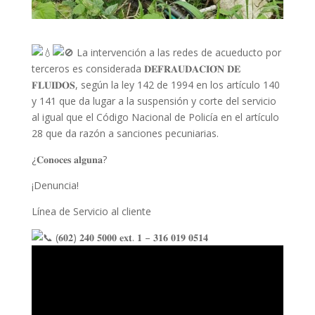
La intervención a las redes de acueducto por
terceros es considerada 𝐃𝐄𝐅𝐑𝐀𝐔𝐃𝐀𝐂𝐈𝐎́𝐍 𝐃𝐄
𝐅𝐋𝐔𝐈𝐃𝐎𝐒, según la ley 142 de 1994 en los artículo 140
y 141 que da lugar a la s
uspensión y corte del servicio
al igual que el Código Nacional de Policía en el artículo
28 que da razón a sanciones pecuniarias.
¿𝐂𝐨𝐧𝐨𝐜𝐞𝐬 𝐚𝐥𝐠𝐮𝐧𝐚?
¡Denuncia!
Línea de Servicio al cliente
(𝟔𝟎𝟐) 𝟐𝟒𝟎 𝟓𝟎𝟎𝟎 𝐞𝐱𝐭. 𝟏 – 𝟑𝟏𝟔 𝟎𝟏𝟗 𝟎𝟓𝟏𝟒