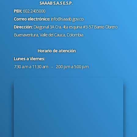
SAAAB S.A.S E.S.P.
PBX:
602 2405000
Correo electrónico:
info@saaab.gov.co
Dirección:
Diagonal 3A Cra. 4ta esquina #3-57 Barrio Obrero
Buenaventura, Valle del Cauca, Colombia
Horario de atención
Lunes a Viernes:
7:30 a.m a 11:30 am – 2:00 p.m a 5:00 p.m