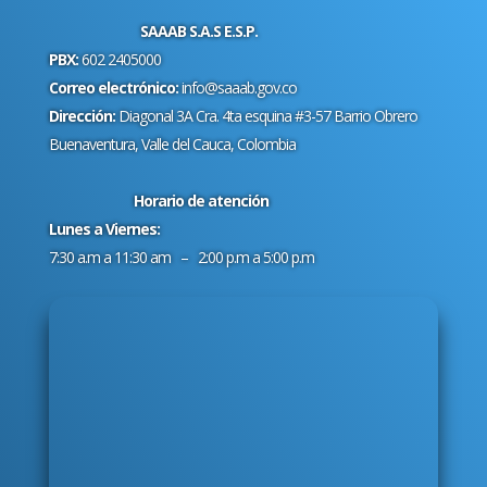
SAAAB S.A.S E.S.P.
PBX:
602 2405000
Correo electrónico:
info@saaab.gov.co
Dirección:
Diagonal 3A Cra. 4ta esquina #3-57 Barrio Obrero
Buenaventura, Valle del Cauca, Colombia
Horario de atención
Lunes a Viernes:
7:30 a.m a 11:30 am – 2:00 p.m a 5:00 p.m