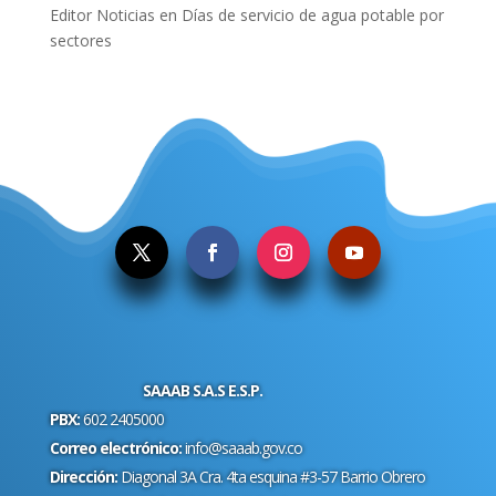
Editor Noticias
en
Días de servicio de agua potable por
sectores
.
SAAAB S.A.S E.S.P.
PBX:
602 2405000
Correo electrónico:
info@saaab.gov.co
Dirección:
Diagonal 3A Cra. 4ta esquina #3-57 Barrio Obrero