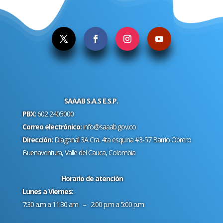
SAAAB S.A.S E.S.P.
PBX:
602 2405000
Correo electrónico:
info@saaab.gov.co
Dirección:
Diagonal 3A Cra. 4ta esquina #3-57 Barrio Obrero
Buenaventura, Valle del Cauca, Colombia
Horario de atención
Lunes a Viernes:
7:30 a.m a 11:30 am – 2:00 p.m a 5:00 p.m