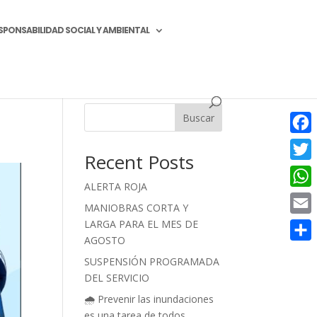
SPONSABILIDAD SOCIAL Y AMBIENTAL
Buscar
Face
Recent Posts
Twitt
ALERTA ROJA
What
MANIOBRAS CORTA Y
LARGA PARA EL MES DE
Email
AGOSTO
Compa
SUSPENSIÓN PROGRAMADA
DEL SERVICIO
🌧️ Prevenir las inundaciones
es una tarea de todos.