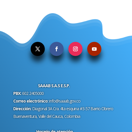
.
SAAAB S.A.S E.S.P.
PBX:
602 2405000
Correo electrónico:
info@saaab.gov.co
Dirección:
Diagonal 3A Cra. 4ta esquina #3-57 Barrio Obrero
Buenaventura, Valle del Cauca, Colombia
Horario de atención