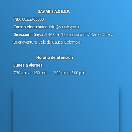
SAAAB S.A.S E.S.P.
PBX:
602 2405000
Correo electrónico:
info@saaab.gov.co
Dirección:
Diagonal 3A Cra. 4ta esquina #3-57 Barrio Obrero
Buenaventura, Valle del Cauca, Colombia
Horario de atención
Lunes a Viernes:
7:30 a.m a 11:30 am – 2:00 p.m a 5:00 p.m