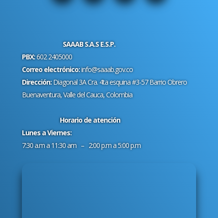
SAAAB S.A.S E.S.P.
PBX:
602 2405000
Correo electrónico:
info@saaab.gov.co
Dirección:
Diagonal 3A Cra. 4ta esquina #3-57 Barrio Obrero
Buenaventura, Valle del Cauca, Colombia
Horario de atención
Lunes a Viernes:
7:30 a.m a 11:30 am – 2:00 p.m a 5:00 p.m