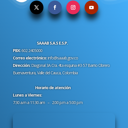
SAAAB S.A.S E.S.P.
PBX:
602 2405000
Correo electrónico:
info@saaab.gov.co
Dirección:
Diagonal 3A Cra. 4ta esquina #3-57 Barrio Obrero
Buenaventura, Valle del Cauca, Colombia
Horario de atención
Lunes a Viernes:
7:30 a.m a 11:30 am – 2:00 p.m a 5:00 p.m