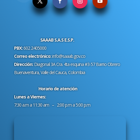
SAAAB S.A.S E.S.P.
PBX:
602 2405000
Correo electrónico:
info@saaab.gov.co
Dirección:
Diagonal 3A Cra. 4ta esquina #3-57 Barrio Obrero
Buenaventura, Valle del Cauca, Colombia
Horario de atención
Lunes a Viernes:
7:30 a.m a 11:30 am – 2:00 p.m a 5:00 p.m