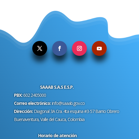
.
SAAAB S.A.S E.S.P.
PBX:
602 2405000
Correo electrónico:
info@saaab.gov.co
Dirección:
Diagonal 3A Cra. 4ta esquina #3-57 Barrio Obrero
Buenaventura, Valle del Cauca, Colombia
Horario de atención