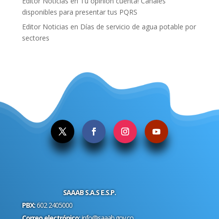
Editor Noticias
en
Tu opinión cuenta! Canales
disponibles para presentar tus PQRS
Editor Noticias
en
Días de servicio de agua potable por
sectores
.
SAAAB S.A.S E.S.P.
PBX:
602 2405000
Correo electrónico:
info@saaab.gov.co