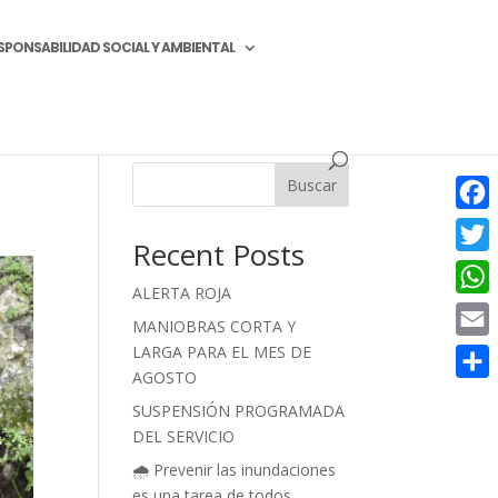
SPONSABILIDAD SOCIAL Y AMBIENTAL
Buscar
Face
Recent Posts
Twitt
ALERTA ROJA
What
MANIOBRAS CORTA Y
LARGA PARA EL MES DE
Email
AGOSTO
Compa
SUSPENSIÓN PROGRAMADA
DEL SERVICIO
🌧️ Prevenir las inundaciones
es una tarea de todos.