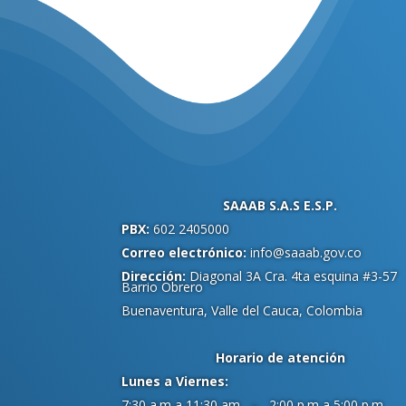
SAAAB S.A.S E.S.P.
PBX:
602 2405000
Correo electrónico:
info@saaab.gov.co
Dirección:
Diagonal 3A Cra. 4ta esquina #3-57
Barrio Obrero
Buenaventura, Valle del Cauca, Colombia
Horario de atención
Lunes a Viernes:
7:30 a.m a 11:30 am – 2:00 p.m a 5:00 p.