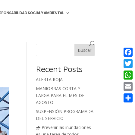
SPONSABILIDAD SOCIAL Y AMBIENTAL
Buscar
Face
Recent Posts
Twitt
ALERTA ROJA
What
MANIOBRAS CORTA Y
LARGA PARA EL MES DE
Email
AGOSTO
Compa
SUSPENSIÓN PROGRAMADA
DEL SERVICIO
🌧️ Prevenir las inundaciones
es una tarea de todos.