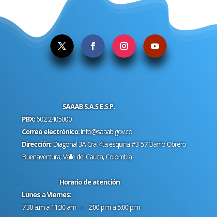
SAAAB S.A.S E.S.P.
PBX:
602 2405000
Correo electrónico:
info@saaab.gov.co
Dirección:
Diagonal 3A Cra. 4ta esquina #3-57 Barrio Obrero
Buenaventura, Valle del Cauca, Colombia
Horario de atención
Lunes a Viernes:
7:30 a.m a 11:30 am – 2:00 p.m a 5:00 p.m