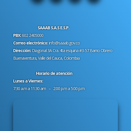
SAAAB S.A.S E.S.P.
PBX:
602 2405000
Correo electrónico:
info@saaab.gov.co
Dirección:
Diagonal 3A Cra. 4ta esquina #3-57 Barrio Obrero
Buenaventura, Valle del Cauca, Colombia
Horario de atención
Lunes a Viernes:
7:30 a.m a 11:30 am – 2:00 p.m a 5:00 p.m