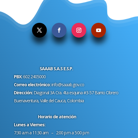
SAAAB S.A.S E.S.P.
PBX:
602 2405000
Correo electrónico:
info@saaab.gov.co
Dirección:
Diagonal 3A Cra. 4ta esquina #3-57 Barrio Obrero
Buenaventura, Valle del Cauca, Colombia
Horario de atención
Lunes a Viernes:
7:30 a.m a 11:30 am – 2:00 p.m a 5:00 p.m