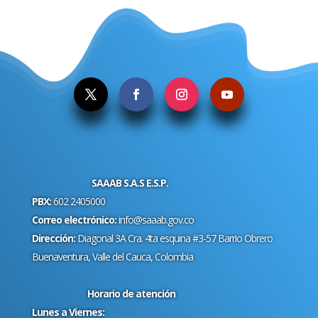
.
SAAAB S.A.S E.S.P.
PBX:
602 2405000
Correo electrónico:
info@saaab.gov.co
Dirección:
Diagonal 3A Cra. 4ta esquina #3-57 Barrio Obrero
Buenaventura, Valle del Cauca, Colombia
Horario de atención
Lunes a Viernes: