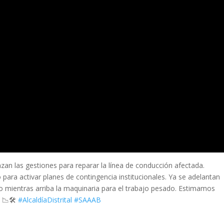
nzan las gestiones para reparar la línea de conducción afectada.
para activar planes de contingencia institucionales. Ya se adelantan
no mientras arriba la maquinaria para el trabajo pesado. Estimamos
 📉🛠️
#AlcaldíaDistrital
#SAAAB