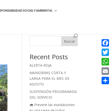
SPONSABILIDAD SOCIAL Y AMBIENTAL
Buscar
Face
Recent Posts
Twitt
ALERTA ROJA
What
MANIOBRAS CORTA Y
LARGA PARA EL MES DE
Email
AGOSTO
Compa
SUSPENSIÓN PROGRAMADA
DEL SERVICIO
🌧️ Prevenir las inundaciones
es una tarea de todos.