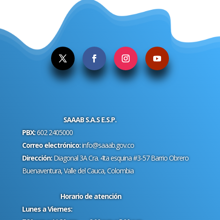
.
SAAAB S.A.S E.S.P.
PBX:
602 2405000
Correo electrónico:
info@saaab.gov.co
Dirección:
Diagonal 3A Cra. 4ta esquina #3-57 Barrio Obrero
Buenaventura, Valle del Cauca, Colombia
Horario de atención
Lunes a Viernes: