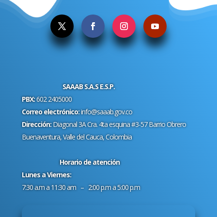
SAAAB S.A.S E.S.P.
PBX:
602 2405000
Correo electrónico:
info@saaab.gov.co
Dirección:
Diagonal 3A Cra. 4ta esquina #3-57 Barrio Obrero
Buenaventura, Valle del Cauca, Colombia
Horario de atención
Lunes a Viernes:
7:30 a.m a 11:30 am – 2:00 p.m a 5:00 p.m