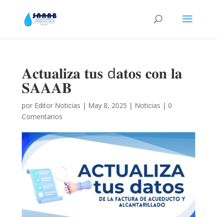
𝐀𝐜𝐭𝐮𝐚𝐥𝐢𝐳𝐚 𝐭𝐮𝐬 d𝐚𝐭𝐨𝐬 𝐜𝐨𝐧 𝐥𝐚
𝐒𝐀𝐀𝐀𝐁
por
Editor Noticias
|
May 8, 2025
|
Noticias
|
0
Comentarios