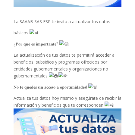
La SAAAB SAS ESP te invita a
actualizar tus datos
básicos
:
¿𝐏𝐨𝐫 𝐪𝐮𝐞́ 𝐞𝐬 𝐢𝐦𝐩𝐨𝐫𝐭𝐚𝐧𝐭𝐞?
La actualización de tus datos te permitirá acceder a
beneficios, subsidios y programas ofrecidos por
entidades gubernamentales y organizaciones no
gubernamentales
.
𝐍𝐨 𝐭𝐞 𝐪𝐮𝐞𝐝𝐞𝐬 𝐬𝐢𝐧 𝐚𝐜𝐜𝐞𝐬𝐨 𝐚 𝐨𝐩𝐨𝐫𝐭𝐮𝐧𝐢𝐝𝐚𝐝𝐞𝐬!
Actualiza tus datos hoy mismo y asegúrate de recibir la
información y beneficios que te corresponden
.