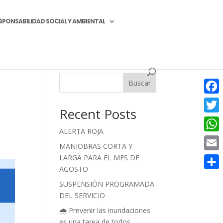
SPONSABILIDAD SOCIAL Y AMBIENTAL
Buscar
Face
Recent Posts
Twitt
ALERTA ROJA
What
MANIOBRAS CORTA Y
LARGA PARA EL MES DE
Email
AGOSTO
Compa
SUSPENSIÓN PROGRAMADA
DEL SERVICIO
🌧️ Prevenir las inundaciones
es una tarea de todos.