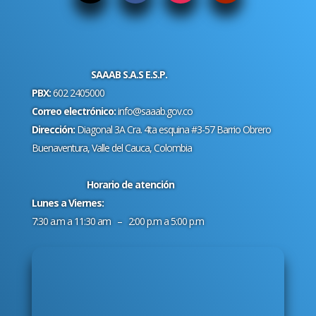
SAAAB S.A.S E.S.P.
PBX:
602 2405000
Correo electrónico:
info@saaab.gov.co
Dirección:
Diagonal 3A Cra. 4ta esquina #3-57 Barrio Obrero
Buenaventura, Valle del Cauca, Colombia
Horario de atención
Lunes a Viernes:
7:30 a.m a 11:30 am – 2:00 p.m a 5:00 p.m