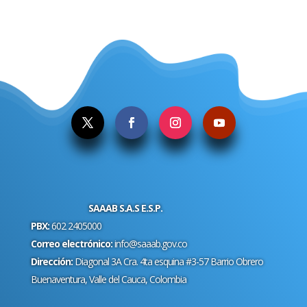
.
SAAAB S.A.S E.S.P.
PBX:
602 2405000
Correo electrónico:
info@saaab.gov.co
Dirección:
Diagonal 3A Cra. 4ta esquina #3-57 Barrio Obrero
Buenaventura, Valle del Cauca, Colombia