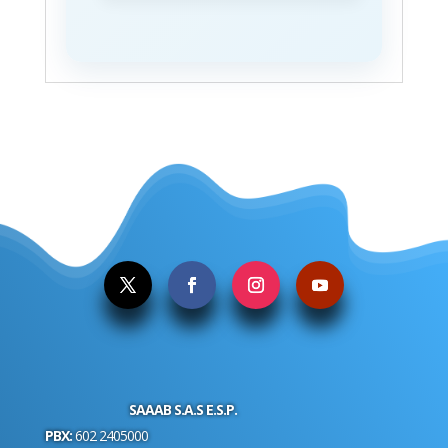
.
SAAAB S.A.S E.S.P.
PBX:
602 2405000