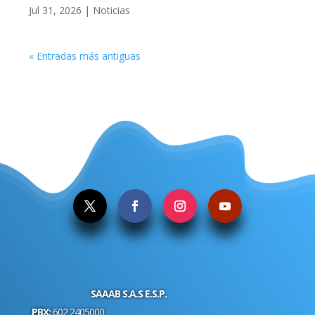
Jul 31, 2026
|
Noticias
« Entradas más antiguas
.
SAAAB S.A.S E.S.P.
PBX:
602 2405000