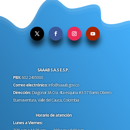
.
SAAAB S.A.S E.S.P.
PBX:
602 2405000
Correo electrónico:
info@saaab.gov.co
Dirección:
Diagonal 3A Cra. 4ta esquina #3-57 Barrio Obrero
Buenaventura, Valle del Cauca, Colombia
Horario de atención
Lunes a Viernes: