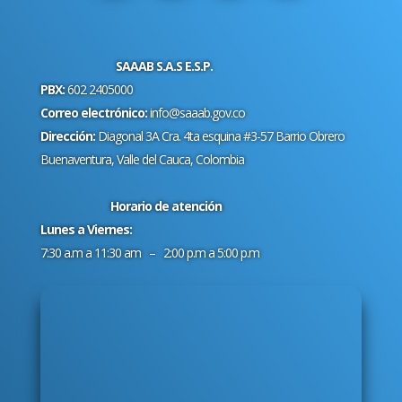
SAAAB S.A.S E.S.P.
PBX:
602 2405000
Correo electrónico:
info@saaab.gov.co
Dirección:
Diagonal 3A Cra. 4ta esquina #3-57 Barrio Obrero
Buenaventura, Valle del Cauca, Colombia
Horario de atención
Lunes a Viernes:
7:30 a.m a 11:30 am – 2:00 p.m a 5:00 p.m