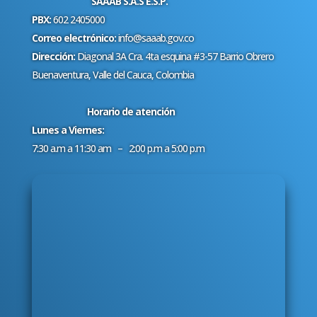
SAAAB S.A.S E.S.P.
PBX:
602 2405000
Correo electrónico:
info@saaab.gov.co
Dirección:
Diagonal 3A Cra. 4ta esquina #3-57 Barrio Obrero
Buenaventura, Valle del Cauca, Colombia
Horario de atención
Lunes a Viernes:
7:30 a.m a 11:30 am – 2:00 p.m a 5:00 p.m