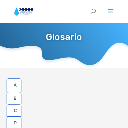
Glosario
A
B
C
D