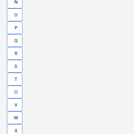
Ñ
O
P
Q
R
S
T
U
V
W
X