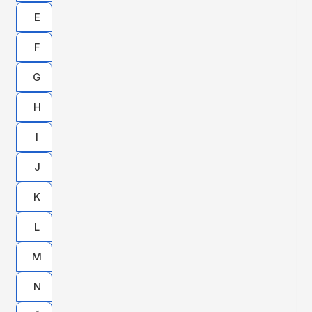
E
F
G
H
I
J
K
L
M
N