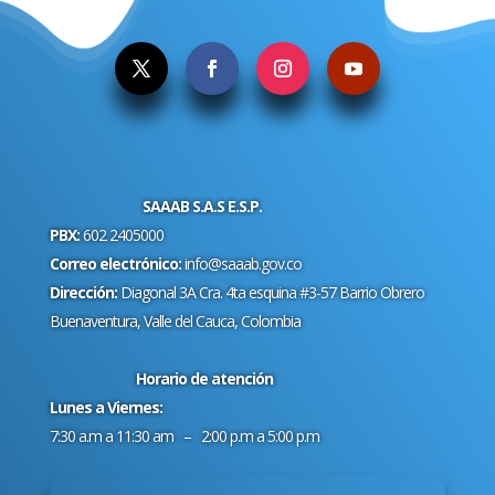
SAAAB S.A.S E.S.P.
PBX:
602 2405000
Correo electrónico:
info@saaab.gov.co
Dirección:
Diagonal 3A Cra. 4ta esquina #3-57 Barrio Obrero
Buenaventura, Valle del Cauca, Colombia
Horario de atención
Lunes a Viernes:
7:30 a.m a 11:30 am – 2:00 p.m a 5:00 p.m